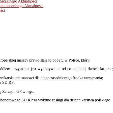
naczelnego
Aktualności
ora naczelnego
Aktualności
ści
opejskiej mający prawo stałego pobytu w Polsce, który:
ódłem utrzymania jest wykonywanie od co najmniej dwóch lat pracy d
ennikarska nie stanowi dla niego zasadniczego środka utrzymania;
ie SD RP;
odę Zarządu Głównego.
onorowego SD RP za wybitne zasługi dla dziennikarstwa polskiego.