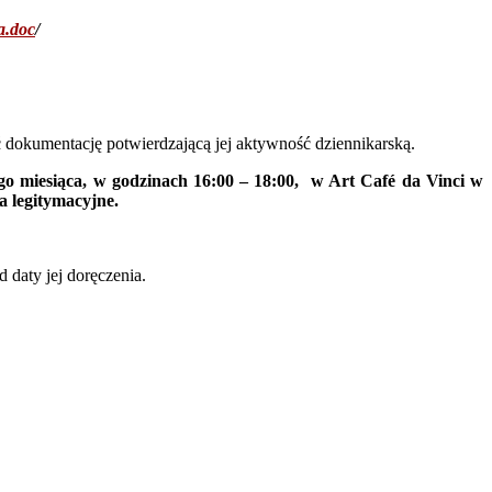
a.doc
/
ć dokumentację potwierdzającą jej aktywność dziennikarską.
go miesiąca,
w godzinach 16:00 – 18:00,
w Art
Café
da Vinci w
a legitymacyjne.
daty jej doręczenia.