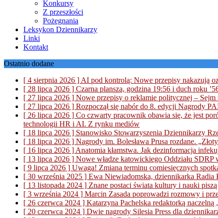
Konkursy
Z przeszłości
Pożegnania
Leksykon Dziennikarzy
Linki
Kontakt
Ostatnio dodane
[ 4 sierpnia 2026 ]
AI pod kontrolą: Nowe przepisy nakazują oz
[ 28 lipca 2026 ]
Czarna plansza, godzina 19:56 i duch roku ’
[ 27 lipca 2026 ]
Nowe przepisy o reklamie politycznej – Sejm 
[ 27 lipca 2026 ]
Rozpoczął się nabór do 8. edycji Nagrody P
[ 26 lipca 2026 ]
Co czwarty pracownik obawia się, że jest poró
technologii HR i AI.
Z rynku mediów
[ 18 lipca 2026 ]
Stanowisko Stowarzyszenia Dziennikarzy Rze
[ 18 lipca 2026 ]
Nagrody im. Bolesława Prusa rozdane. „Złoty
[ 16 lipca 2026 ]
Anatomia kłamstwa. Jak dezinformacja infeku
[ 13 lipca 2026 ]
Nowe władze katowickiego Oddziału SDRP
[ 9 lipca 2026 ]
Uwaga! Zmiana terminu comiesięcznych spotka
[ 30 września 2025 ]
Ewa Niewiadomska, dziennikarka Radia Ka
[ 13 listopada 2024 ]
Znane postaci świata kultury i nauki pis
[ 3 września 2024 ]
Marcin Zasada poprowadzi rozmowy i prz
[ 26 czerwca 2024 ]
Katarzyna Pachelska redaktorką naczelną
[ 20 czerwca 2024 ]
Dwie nagrody Silesia Press dla dzienn