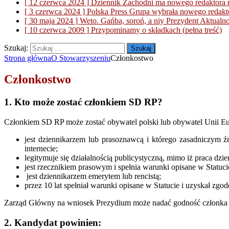
[ 12 czerwca 2024 ]
Dziennik Zachodni ma nowego redaktora 
[ 3 czerwca 2024 ]
Polska Press Grupa wybrała nowego redakt
[ 30 maja 2024 ]
Weto. Gańba, soroń, a niy Prezydent
Aktualno
[ 10 czerwca 2009 ]
Przypominamy o składkach
(pełna treść)
Szukaj:
Strona główna
O Stowarzyszeniu
Członkostwo
Członkostwo
1. Kto może zostać członkiem SD RP?
Członkiem SD RP może zostać obywatel polski lub obywatel Unii Eur
jest dziennikarzem lub prasoznawcą i którego zasadniczym źr
internecie;
legitymuje się działalnością publicystyczną, mimo iż praca dzi
jest rzecznikiem prasowym i spełnia warunki opisane w Statuc
jest dziennikarzem emerytem lub rencistą;
przez 10 lat spełniał warunki opisane w Statucie i uzyskał zg
Zarząd Główny na wniosek Prezydium może nadać godność członka h
2. Kandydat powinien: