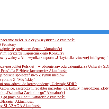
naczanie treści. Ale czy wszystkich?
Aktualności
56
Felietony
zajmie się projektem Senatu
Aktualności
AP im. Ryszarda Kapuścińskiego
Konkursy
wnywalny z Ai – wynika z raportu „Ukryta siła sztucznej inteligencji” 
czypospolitej Polskiej – w obronie zawodu dziennikarza
Uchwały SD
 Prus” dla Elżbiety Jaworowicz
Aktualności
je polskie społeczeństwo
Z rynku mediów
 wybrane
Z "Młyńskiej"
ń oraz adresu do korespondencji
Uchwały SDRP
towice, zastępczyni redaktor naczelnej ds. kultury, nagrodzona Zł
zą do „Dziennika Zachodniego”
Aktualności
egląd prasy w Radiu Katowice
Aktualności
 „Ślązaga”
Aktualności
ikarzy ŚLĄZAGA
Aktualności