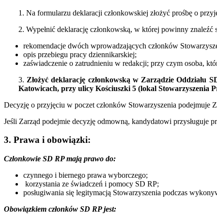
1. Na formularzu deklaracji członkowskiej złożyć prośbę o przy
2. Wypełnić deklarację członkowską, w której powinny znaleźć s
rekomendacje dwóch wprowadzających członków Stowarzysze
opis przebiegu pracy dziennikarskiej;
zaświadczenie o zatrudnieniu w redakcji; przy czym osoba, kt
3.
Złożyć deklarację członkowską w Zarządzie Oddziału S
Katowicach, przy ulicy Kościuszki 5 (lokal
Stowarzyszenia P
Decyzję o przyjęciu w poczet członków Stowarzyszenia podejmuje Z
Jeśli Zarząd podejmie decyzję odmowną, kandydatowi przysługuje pr
3. Prawa i obowiązki:
Członkowie SD RP mają prawo do:
czynnego i biernego prawa wyborczego;
korzystania ze świadczeń i pomocy SD RP;
posługiwania się legitymacją Stowarzyszenia podczas wykonyw
Obowiązkiem członków SD RP jest: