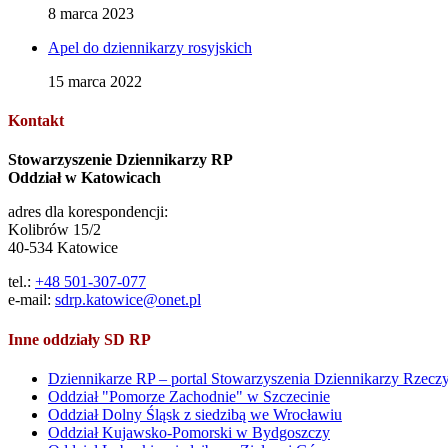
8 marca 2023
Apel do dziennikarzy rosyjskich
15 marca 2022
Kontakt
Stowarzyszenie Dziennikarzy RP
Oddział w Katowicach
adres dla korespondencji:
Kolibrów 15/2
40-534 Katowice
tel.:
+48 501-307-077
e-mail:
sdrp.katowice@onet.pl
Inne oddziały SD RP
Dziennikarze RP – portal Stowarzyszenia Dziennikarzy Rzeczyp
Oddział "Pomorze Zachodnie" w Szczecinie
Oddział Dolny Śląsk z siedzibą we Wrocławiu
Oddział Kujawsko-Pomorski w Bydgoszczy