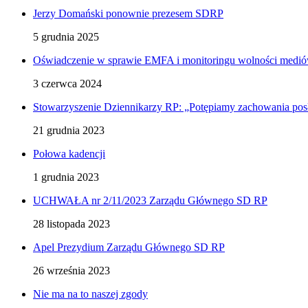
Jerzy Domański ponownie prezesem SDRP
5 grudnia 2025
Oświadczenie w sprawie EMFA i monitoringu wolności medió
3 czerwca 2024
Stowarzyszenie Dziennikarzy RP: „Potępiamy zachowania posł
21 grudnia 2023
Połowa kadencji
1 grudnia 2023
UCHWAŁA nr 2/11/2023 Zarządu Głównego SD RP
28 listopada 2023
Apel Prezydium Zarządu Głównego SD RP
26 września 2023
Nie ma na to naszej zgody