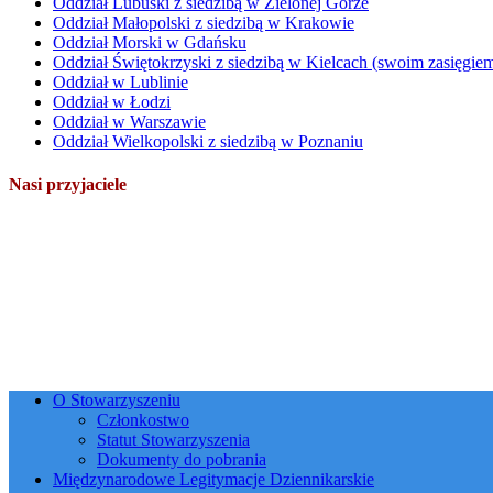
Oddział Lubuski z siedzibą w Zielonej Górze
Oddział Małopolski z siedzibą w Krakowie
Oddział Morski w Gdańsku
Oddział Świętokrzyski z siedzibą w Kielcach (swoim zasięgi
Oddział w Lublinie
Oddział w Łodzi
Oddział w Warszawie
Oddział Wielkopolski z siedzibą w Poznaniu
Nasi przyjaciele
O Stowarzyszeniu
Członkostwo
Statut Stowarzyszenia
Dokumenty do pobrania
Międzynarodowe Legitymacje Dziennikarskie