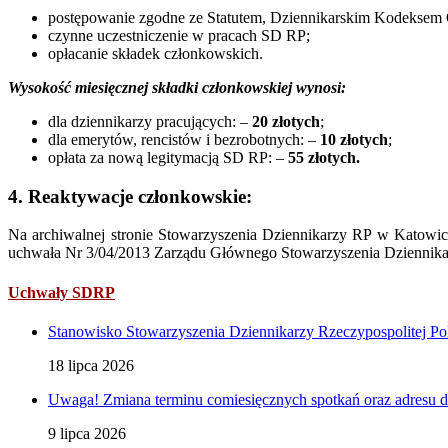
postępowanie zgodne ze Statutem, Dziennikarskim Kodeksem
czynne uczestniczenie w pracach SD RP;
opłacanie składek członkowskich.
Wysokość miesięcznej składki członkowskiej wynosi:
dla dziennikarzy pracujących: –
20 złotych
;
dla emerytów, rencistów i bezrobotnych: –
10 złotych
;
opłata za nową legitymacją SD RP: –
5
5 złotych.
4. Reaktywacje członkowskie:
Na archiwalnej stronie Stowarzyszenia Dziennikarzy RP w Katowi
uchwała Nr 3/04/2013 Zarządu Głównego Stowarzyszenia Dziennikar
Uchwały SDRP
Stanowisko Stowarzyszenia Dziennikarzy Rzeczypospolitej Pol
18 lipca 2026
Uwaga! Zmiana terminu comiesięcznych spotkań oraz adresu d
9 lipca 2026