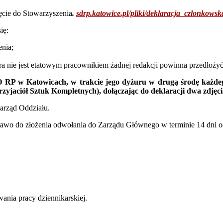
jęcie do Stowarzyszenia
.
sdrp.katowice.pl/pliki/deklaracja_czlonkowsk
ię:
nia;
óra nie jest etatowym pracownikiem żadnej redakcji powinna przedłoży
D RP w Katowicach, w trakcie jego dyżuru
w drugą środę każde
rzyjaciół Sztuk Kompletnych),
dołączając do deklaracji dwa zdjęci
arząd Oddziału.
awo do złożenia odwołania do Zarządu Głównego w terminie 14 dni od 
ania pracy dziennikarskiej.