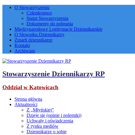
O Stowarzyszeniu
Członkostwo
Statut Stowarzyszenia
Dokumenty do pobrania
Międzynarodowe Legitymacje Dziennikarskie
O Słowniku Dziennikarzy
Zmarli dziennikarze
Kontakt
Archiwum
Stowarzyszenie Dziennikarzy RP
Oddział w Katowicach
Strona główna
Aktualności
Z „Młyńskiej”
Dzieje się (opinie i polemiki)
Uchwały i oświadczenia
Z rynku mediów
Dziennikarze o sobie