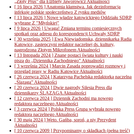
„Złoty Prus” dla Elżbiety Jaworowicz
Aktualności
[ 16 lipca 2026 ]
Anatomia kłamstwa. Jak dezinformacja
infekuje polskie społeczeństwo
Z rynku mediów
[ 13 lipca 2026 ]
Nowe władze katowickiego Oddziału SDRP
wybrane
Z "Młyńskiej"
[ 9 lipca 2026 ]
Uwaga! Zmiana terminu comiesięcznych
spotkań oraz adresu do korespondencji
Uchwały SDRP
[ 30 września 2025 ]
Ewa Niewiadomska, dziennikarka Radia
Katowice, zastępczyni redaktor naczelnej ds. kultury,
nagrodzona Złotym Mikrofonem
Aktualności
[ 13 listopada 2024 ]
Znane postaci świata kultury i nauki
piszą do „Dziennika Zachodniego”
Aktualności
[ 3 września 2024 ]
Marcin Zasada poprowadzi rozmowy i
przegląd prasy w Radiu Katowice
Aktualności
[ 26 czerwca 2024 ]
Katarzyna Pachelska redaktorką naczelną
„Ślązaga”
Aktualności
[ 20 czerwca 2024 ]
Dwie nagrody Silesia Press dla
dziennikarzy ŚLĄZAGA
Aktualności
[ 12 czerwca 2024 ]
Dziennik Zachodni ma nowego
redaktora naczelnego
Aktualności
[ 3 czerwca 2024 ]
Polska Press Grupa wybrała nowego
redaktora naczelnego
Aktualności
[ 30 maja 2024 ]
Weto. Gańba, soroń, a niy Prezydent
Aktualności
[ 10 czerwca 2009 ]
Przypominamy o składkach
(pełna treść)