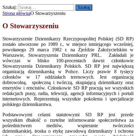
Szukaj:
Strona główna
O Stowarzyszeniu
O Stowarzyszeniu
Stowarzyszenie Dziennikarzy Rzeczypospolitej Polskiej (SD RP)
zostało utworzone po 1989 r., w miejsce istniejącego wcześniej,
powołanego 29 marca 1982 r. na Zjeździe Założycielskim w
Warszawie, Stowarzyszenia Dziennikarzy PRL. Zakładali je
wówczas w blisko 100-procentach dawni członkowie
Stowarzyszenia Dziennikarzy Polskich. SD RP jest największą
organizacją dziennikarską w Polsce. Liczy prawie 8 tysięcy
członków w 17 oddziałach terenowych. Jest organizacją
dobrowolną, społeczną i twórczą, skupiającą dziennikarzy oraz
emerytów i rencistów. Członkowie SD RP pracują we wszystkich
redakcjach prasy, radia, telewizji, agencji informacyjnych i portali
internetowych. Reprezentują wszystkie pokolenia i specjalizacje
polskiego dziennikarstwa.
Podstawowymi celami statutowymi SD RP jest przede
wszystkim dbałość o rzetelne informowanie społeczeństwa za
pośrednictwem mediów, wspieranie twórczości
dziennikarskiej, troska o etykę zawodową dziennikarzy i ochrona