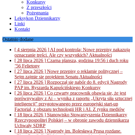
Konkursy
Z przeszłości
Pożegnania
Leksykon Dziennikarzy
Linki
Kontakt
Ostatnio dodane
[ 4 sierpnia 2026 ]
AI pod kontrolą: Nowe przepisy nakazują
oznaczanie treści. Ale czy wszystkich?
Aktualności
[ 28 lipca 2026 ]
Czarna plansza, godzina 19:56 i duch roku
’56
Felietony
[ 27 lipca 2026 ]
Nowe przepisy o reklamie politycznej –
Sejm zajmie się projektem Senatu
Aktualności
[ 27 lipca 2026 ]
Rozpoczął się nabór do 8. edycji Nagrody
PAP im. Ryszarda Kapuścińskiego
Konkursy
[ 26 lipca 2026 ]
Co czwarty pracownik obawia się, że jest
porównywalny z Ai – wynika z raportu „Ukryta siła sztucznej
inteligencji” przygotowanego przez europejski start-up
Factorial, z obszaru technologii HR i AI.
Z rynku mediów
[ 18 lipca 2026 ]
Stanowisko Stowarzyszenia Dziennikarzy
Rzeczypospolitej Polskiej – w obronie zawodu dziennikarza
Uchwały SDRP
[ 18 lipca 2026 ]
Nagrody im. Bolesława Prusa rozdane.