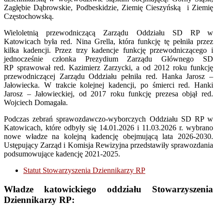
Zagłębie Dąbrowskie, Podbeskidzie, Ziemię Cieszyńską i Ziemię
Częstochowską.
Wieloletnią przewodniczącą Zarządu Oddziału SD RP w
Katowicach była red. Nina Grella, która funkcję tę pełniła przez
kilka kadencji. Przez trzy kadencje funkcję przewodniczącego i
jednocześnie członka Prezydium Zarządu Głównego SD
RP sprawował red. Kazimierz Zarzycki, a od 2012 roku funkcję
przewodniczącej Zarządu Oddziału pełniła red. Hanka Jarosz –
Jałowiecka. W trakcie kolejnej kadencji, po śmierci red. Hanki
Jarosz – Jałowieckiej, od 2017 roku funkcję prezesa objął red.
Wojciech Domagała.
Podczas zebrań sprawozdawczo-wyborczych Oddziału SD RP w
Katowicach, które odbyły się 14.01.2026 i 11.03.2026 r. wybrano
nowe władze na kolejną kadencję obejmującą lata 2026-2030.
Ustępujący Zarząd i Komisja Rewizyjna przedstawiły sprawozdania
podsumowujące kadencję 2021-2025.
Statut Stowarzyszenia Dziennikarzy RP
Władze katowickiego oddziału Stowarzyszenia
Dziennikarzy RP: