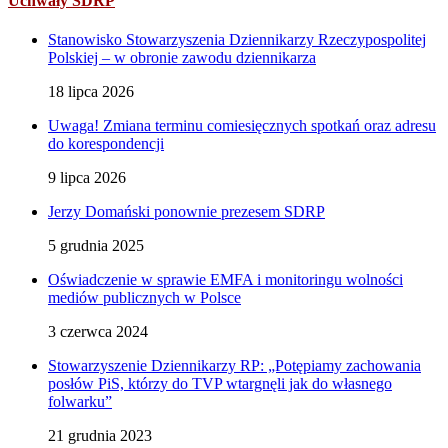
Uchwały SDRP
Stanowisko Stowarzyszenia Dziennikarzy Rzeczypospolitej
Polskiej – w obronie zawodu dziennikarza
18 lipca 2026
Uwaga! Zmiana terminu comiesięcznych spotkań oraz adresu
do korespondencji
9 lipca 2026
Jerzy Domański ponownie prezesem SDRP
5 grudnia 2025
Oświadczenie w sprawie EMFA i monitoringu wolności
mediów publicznych w Polsce
3 czerwca 2024
Stowarzyszenie Dziennikarzy RP: „Potępiamy zachowania
posłów PiS, którzy do TVP wtargnęli jak do własnego
folwarku”
21 grudnia 2023