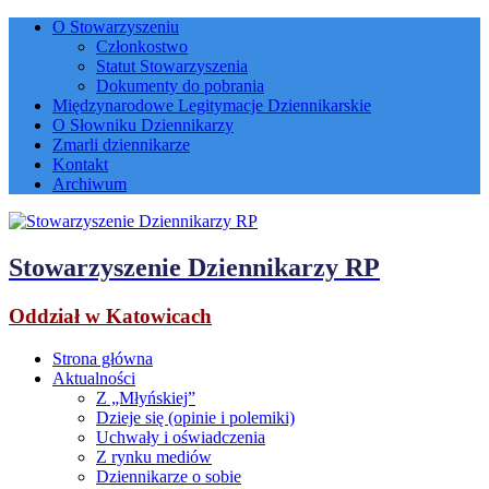
O Stowarzyszeniu
Członkostwo
Statut Stowarzyszenia
Dokumenty do pobrania
Międzynarodowe Legitymacje Dziennikarskie
O Słowniku Dziennikarzy
Zmarli dziennikarze
Kontakt
Archiwum
Stowarzyszenie Dziennikarzy RP
Oddział w Katowicach
Strona główna
Aktualności
Z „Młyńskiej”
Dzieje się (opinie i polemiki)
Uchwały i oświadczenia
Z rynku mediów
Dziennikarze o sobie