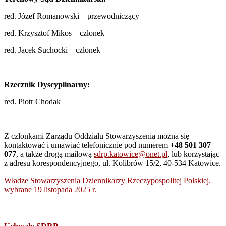
red. Józef Romanowski – przewodniczący
red. Krzysztof Mikos – członek
red. Jacek Suchocki – członek
Rzecznik Dyscyplinarny:
red. Piotr Chodak
Z członkami Zarządu Oddziału Stowarzyszenia można się
kontaktować i umawiać telefonicznie
pod numerem
+48 501 307
077
, a także drogą mailową
sdrp.katowice@onet.pl
, lub korzystając
z adresu korespondencyjnego, ul. Kolibrów 15/2, 40-534 Katowice.
Władze Stowarzyszenia Dziennikarzy Rzeczypospolitej Polskiej.
wybrane 19 listopada 2025 r.