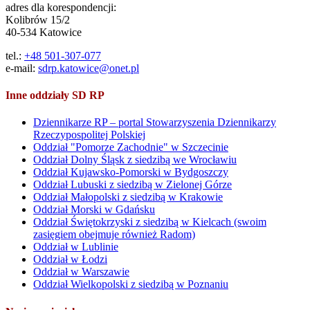
adres dla korespondencji:
Kolibrów 15/2
40-534 Katowice
tel.:
+48 501-307-077
e-mail:
sdrp.katowice@onet.pl
Inne oddziały SD RP
Dziennikarze RP – portal Stowarzyszenia Dziennikarzy
Rzeczypospolitej Polskiej
Oddział "Pomorze Zachodnie" w Szczecinie
Oddział Dolny Śląsk z siedzibą we Wrocławiu
Oddział Kujawsko-Pomorski w Bydgoszczy
Oddział Lubuski z siedzibą w Zielonej Górze
Oddział Małopolski z siedzibą w Krakowie
Oddział Morski w Gdańsku
Oddział Świętokrzyski z siedzibą w Kielcach (swoim
zasięgiem obejmuje również Radom)
Oddział w Lublinie
Oddział w Łodzi
Oddział w Warszawie
Oddział Wielkopolski z siedzibą w Poznaniu