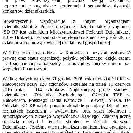
ich praw. Stowarzyszenie prowadzi swoją działalność
poprzez m.in.: organizacje konferencji i seminariów, dyskusji,
konkursów dziennikarskich.
Stowarzyszenie współpracuje z innymi organizacjami
dziennikarskimi w Polsce; utrzymuje także kontakty z zagranicą
(SD RP jest członkiem Międzynarodowej Federacji Dziennikarzy
FIJ w Brukseli). Jest samodzielne ekonomicznie i czerpie środki na
działalność statutową z własnej działalności gospodarczej.
W 2010 roku nasz oddział w Katowicach uzyskał osobowość
prawną oraz status organizacji pożytku publicznego, dzięki czemu
stał się bardziej samodzielny i samorządny, między innymi pod
względem finansowym.
Według danych na dzień 31 grudnia 2009 roku Oddział SD RP w
Katowicach liczył 126 członków, aktualnie na dzień 10 czerwca
2016 roku – 114 członków. Najliczniejszą grupę stanowią
dziennikarze: „Dziennika Zachodniego”, Ośrodka TVP w
Katowicach, Polskiego Radia Katowice i Telewizji Silesia. Do
Oddziału SD RP należą ponadto aktualnie pracujący dziennikarze
rozmaitych czasopism i wydawnictw oraz gazet lokalnych i
samorządowych z całego województwa śląskiego. Znaczną liczbę
stanowią emeryci i renciści skupieni w Zespole Starszych
Dziennikarzy. Jesteśmy więc największą i najliczniejszą organizacją
dziennikarską w województwie śląskim obejmującą: Górny Śląsk,