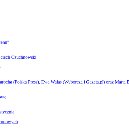
cenu”
o
iowe
grupowych