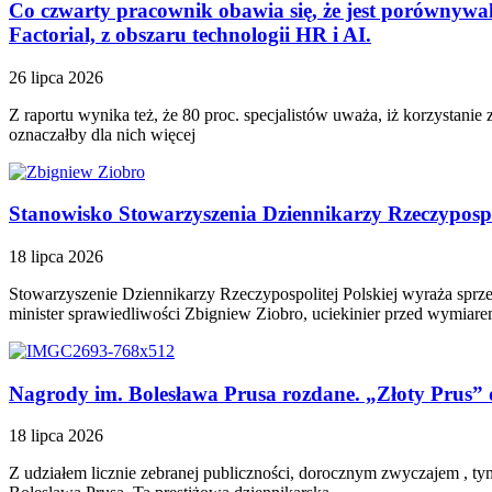
Co czwarty pracownik obawia się, że jest porównywaln
Factorial, z obszaru technologii HR i AI.
26 lipca 2026
Z raportu wynika też, że 80 proc. specjalistów uważa, iż korzystan
oznaczałby dla nich więcej
Stanowisko Stowarzyszenia Dziennikarzy Rzeczypospo
18 lipca 2026
Stowarzyszenie Dziennikarzy Rzeczypospolitej Polskiej wyraża sprz
minister sprawiedliwości Zbigniew Ziobro, uciekinier przed wymiare
Nagrody im. Bolesława Prusa rozdane. „Złoty Prus” 
18 lipca 2026
Z udziałem licznie zebranej publiczności, dorocznym zwyczajem , t