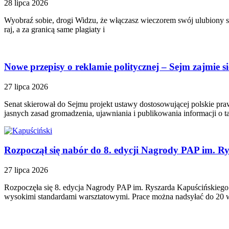
28 lipca 2026
Wyobraź sobie, drogi Widzu, że włączasz wieczorem swój ulubiony s
raj, a za granicą same plagiaty i
Nowe przepisy o reklamie politycznej – Sejm zajmie s
27 lipca 2026
Senat skierował do Sejmu projekt ustawy dostosowującej polskie pr
jasnych zasad gromadzenia, ujawniania i publikowania informacji o t
Rozpoczął się nabór do 8. edycji Nagrody PAP im. R
27 lipca 2026
Rozpoczęła się 8. edycja Nagrody PAP im. Ryszarda Kapuścińskiego. K
wysokimi standardami warsztatowymi. Prace można nadsyłać do 20 