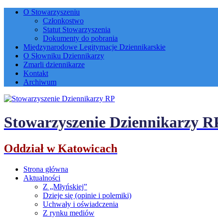
O Stowarzyszeniu
Członkostwo
Statut Stowarzyszenia
Dokumenty do pobrania
Międzynarodowe Legitymacje Dziennikarskie
O Słowniku Dziennikarzy
Zmarli dziennikarze
Kontakt
Archiwum
Stowarzyszenie Dziennikarzy R
Oddział w Katowicach
Strona główna
Aktualności
Z „Młyńskiej”
Dzieje się (opinie i polemiki)
Uchwały i oświadczenia
Z rynku mediów