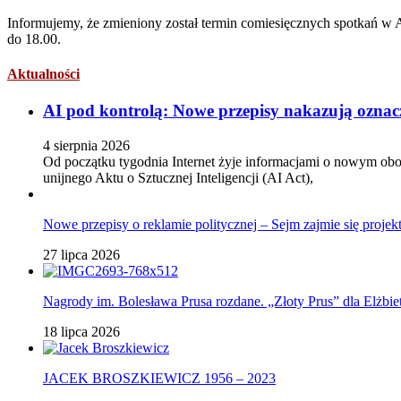
Informujemy, że zmieniony został termin comiesięcznych spotkań w Ar
do 18.00.
Aktualności
AI pod kontrolą: Nowe przepisy nakazują oznacza
4 sierpnia 2026
Od początku tygodnia Internet żyje informacjami o nowym obow
unijnego Aktu o Sztucznej Inteligencji (AI Act),
Nowe przepisy o reklamie politycznej – Sejm zajmie się proje
27 lipca 2026
Nagrody im. Bolesława Prusa rozdane. „Złoty Prus” dla Elżbi
18 lipca 2026
JACEK BROSZKIEWICZ 1956 – 2023