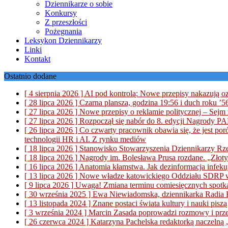
Dziennikarze o sobie
Konkursy
Z przeszłości
Pożegnania
Leksykon Dziennikarzy
Linki
Kontakt
Ostatnio dodane
[ 4 sierpnia 2026 ]
AI pod kontrolą: Nowe przepisy nakazują oz
[ 28 lipca 2026 ]
Czarna plansza, godzina 19:56 i duch roku ’
[ 27 lipca 2026 ]
Nowe przepisy o reklamie politycznej – Sejm 
[ 27 lipca 2026 ]
Rozpoczął się nabór do 8. edycji Nagrody P
[ 26 lipca 2026 ]
Co czwarty pracownik obawia się, że jest poró
technologii HR i AI.
Z rynku mediów
[ 18 lipca 2026 ]
Stanowisko Stowarzyszenia Dziennikarzy Rze
[ 18 lipca 2026 ]
Nagrody im. Bolesława Prusa rozdane. „Złoty
[ 16 lipca 2026 ]
Anatomia kłamstwa. Jak dezinformacja infeku
[ 13 lipca 2026 ]
Nowe władze katowickiego Oddziału SDRP
[ 9 lipca 2026 ]
Uwaga! Zmiana terminu comiesięcznych spotka
[ 30 września 2025 ]
Ewa Niewiadomska, dziennikarka Radia Ka
[ 13 listopada 2024 ]
Znane postaci świata kultury i nauki pis
[ 3 września 2024 ]
Marcin Zasada poprowadzi rozmowy i prz
[ 26 czerwca 2024 ]
Katarzyna Pachelska redaktorką naczelną