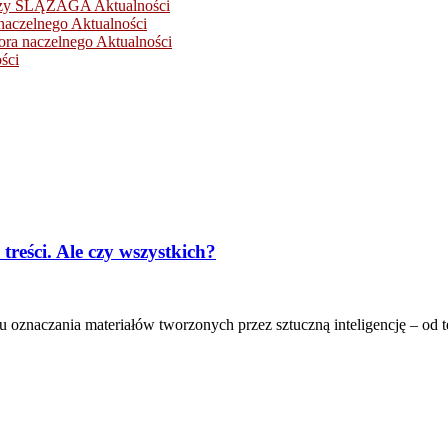
ikarzy ŚLĄZAGA
Aktualności
naczelnego
Aktualności
ora naczelnego
Aktualności
ści
reści. Ale czy wszystkich?
oznaczania materiałów tworzonych przez sztuczną inteligencję – od te