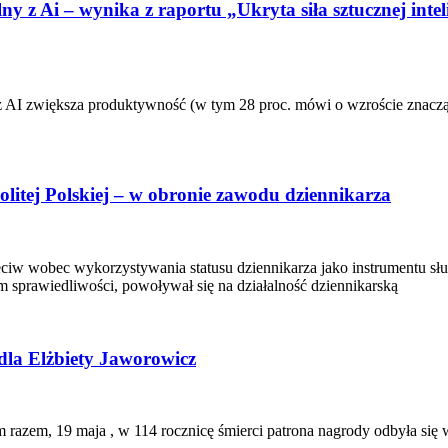
y z Ai – wynika z raportu „Ukryta siła sztucznej intel
ie z AI zwiększa produktywność (w tym 28 proc. mówi o wzroście znac
litej Polskiej – w obronie zawodu dziennikarza
eciw wobec wykorzystywania statusu dziennikarza jako instrumentu słu
m sprawiedliwości, powoływał się na działalność dziennikarską
dla Elżbiety Jaworowicz
ym razem, 19 maja , w 114 rocznicę śmierci patrona nagrody odbyła 