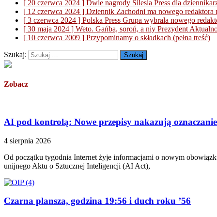
[ 20 czerwca 2024 ]
Dwie nagrody Silesia Press dla dzienn
[ 12 czerwca 2024 ]
Dziennik Zachodni ma nowego redaktora 
[ 3 czerwca 2024 ]
Polska Press Grupa wybrała nowego redakt
[ 30 maja 2024 ]
Weto. Gańba, soroń, a niy Prezydent
Aktualno
[ 10 czerwca 2009 ]
Przypominamy o składkach
(pełna treść)
Szukaj:
Zobacz
AI pod kontrolą: Nowe przepisy nakazują oznaczanie t
4 sierpnia 2026
Od początku tygodnia Internet żyje informacjami o nowym obowiązku 
unijnego Aktu o Sztucznej Inteligencji (AI Act),
Czarna plansza, godzina 19:56 i duch roku ’56