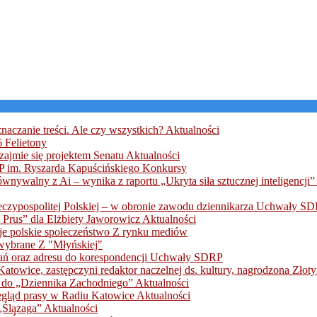
naczanie treści. Ale czy wszystkich?
Aktualności
56
Felietony
zajmie się projektem Senatu
Aktualności
AP im. Ryszarda Kapuścińskiego
Konkursy
wnywalny z Ai – wynika z raportu „Ukryta siła sztucznej inteligencji” 
czypospolitej Polskiej – w obronie zawodu dziennikarza
Uchwały SD
 Prus” dla Elżbiety Jaworowicz
Aktualności
je polskie społeczeństwo
Z rynku mediów
 wybrane
Z "Młyńskiej"
ń oraz adresu do korespondencji
Uchwały SDRP
towice, zastępczyni redaktor naczelnej ds. kultury, nagrodzona Zł
zą do „Dziennika Zachodniego”
Aktualności
egląd prasy w Radiu Katowice
Aktualności
 „Ślązaga”
Aktualności