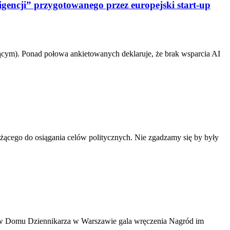
igencji” przygotowanego przez europejski start-up
zącym). Ponad połowa ankietowanych deklaruje, że brak wsparcia AI
żącego do osiągania celów politycznych. Nie zgadzamy się by były
się w Domu Dziennikarza w Warszawie gala wręczenia Nagród im